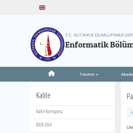
T.C. KÜTAHYA DUMLUPINAR ÜNİ
Enformatik Bölüm
Tanıtım
Akad
Kalite
Pa
Kalite Komisyonu
A
BİDR 2024
Ün