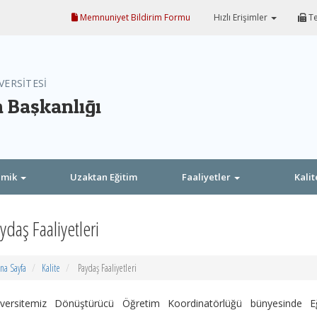
Memnuniyet Bildirim Formu
Hızlı Erişimler
Te
VERSİTESİ
 Başkanlığı
emik
Uzaktan Eğitim
Faaliyetler
Kali
ydaş Faaliyetleri
na Sayfa
Kalite
Paydaş Faaliyetleri
iversitemiz Dönüştürücü Öğretim Koordinatörlüğü bünyesinde Eği