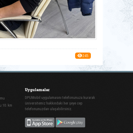
245
Uygulamalar
DPUMobil uygulamasını telefonunuza kurarak
amu
üniversitemiz hakkındaki her şeye cep
u 10. km
telefonunuzdan ulaşabilirsiniz.