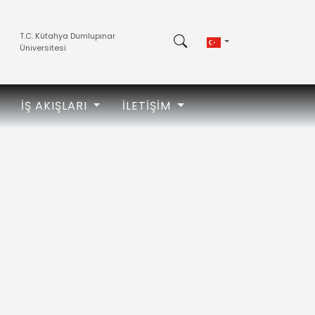
T.C. Kütahya Dumlupınar
Üniversitesi
İŞ AKIŞLARI
İLETIŞIM