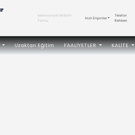
ar
Memnuniyet Bildirim
Telefon
Hızlı Erişimler
Formu
Rehberi
K
Uzaktan Eğitim
FAALIYETLER
KALITE